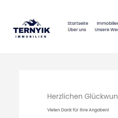
Skip
to
content
Startseite
Immobilie
Über uns
Unsere We
Herzlichen Glückwuns
Vielen Dank für Ihre Angaben!