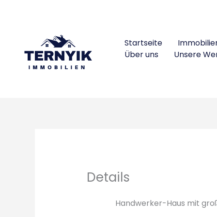
Skip
to
content
Startseite
Immobilie
Über uns
Unsere We
Details
Handwerker-Haus mit groß