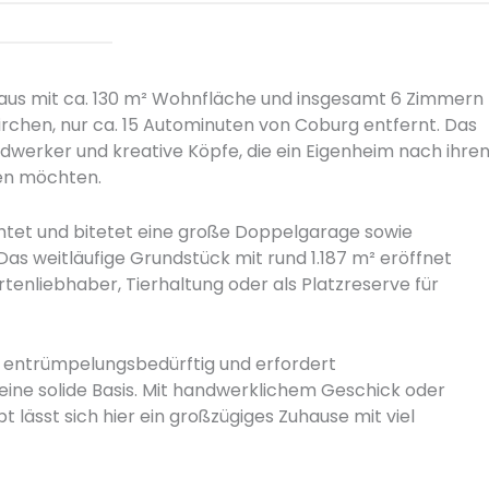
haus mit ca. 130 m² Wohnfläche und insgesamt 6 Zimmern
kirchen, nur ca. 15 Autominuten von Coburg entfernt. Das
ndwerker und kreative Köpfe, die ein Eigenheim nach ihre
ten möchten.
tet und bitetet eine große Doppelgarage sowie
s weitläufige Grundstück mit rund 1.187 m² eröffnet
rtenliebhaber, Tierhaltung oder als Platzreserve für
d entrümpelungsbedürftig und erfordert
eine solide Basis. Mit handwerklichem Geschick oder
 lässt sich hier ein großzügiges Zuhause mit viel