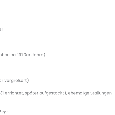
er
nbau ca. 1970er Jahre)
or vergrößert)
 errichtet, später aufgestockt), ehemalige Stallungen
7 m²