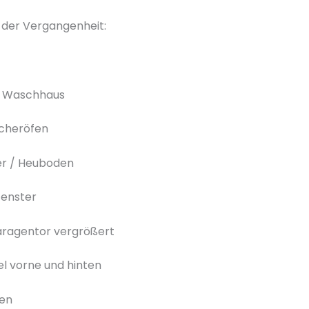
 der Vergangenheit:
r Waschhaus
icheröfen
er / Heuboden
Fenster
aragentor vergrößert
l vorne und hinten
ren