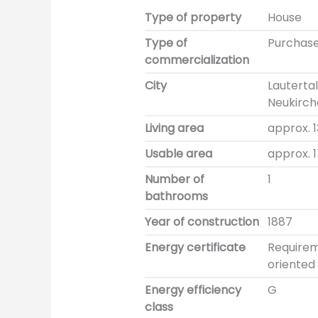
Type of property
House
Type of
Purchas
commercialization
City
Lautertal
Neukirc
Living area
approx. 
Usable area
approx. 
Number of
1
bathrooms
Year of construction
1887
Energy certificate
Require
oriented 
Energy efficiency
G
class